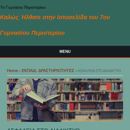
Skip to main content
7ο Γυμνάσιο Περιστερίου
Καλώς Ήλθατε στην Ιστοσελίδα του 7ου
Γυμνασίου Περιστερίου
MENU
You are here
Home
ΕΚΠΑΙΔ. ΔΡΑΣΤΗΡΙΟΤΗΤΕΣ
»
» ΑΣΦΑΛΕΙΑ ΣΤΟ ΔΙΑΔΙΚΤΥΟ