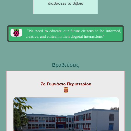
διαβάσετε το βιβλίο
"We need to educate our future citizens to be informed,
creative, and ethical in their dogotal interactions"
Βραβεύσεις
7ο Γυμνάσιο Περιστερίου