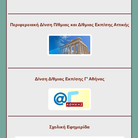
Περιφερειακή Δ/νση Π/θμιας και Δ/θμιας Εκπ/σης Αττικής
Δ/νση Δ/θμιας Εκπ/σης Γ' Αθήνας
Σχολική Εφημερίδα