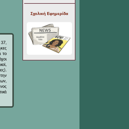
Σχολική Εφημερίδα
37,
ήκες
ι το
όχοι
κοί,
ες).
 την
ίων,
ένος
τικά