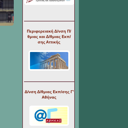
Περιφερειακή Δ/νση Π/
θμιας και Δ/θμιας Εκπ/
σης Αττικής
Δ/νση Δ/θμιας Εκπ/σης Γ'
Αθήνας