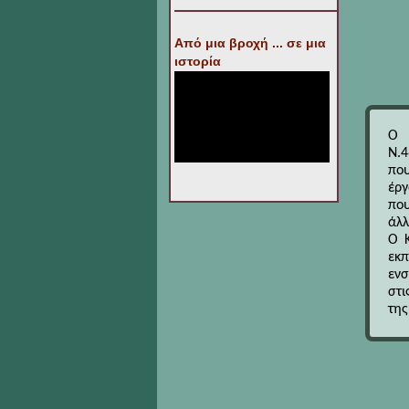
Από μια βροχή ... σε μια
ιστορία
Ο 
Ν.4
που
έργ
που
άλλ
Ο Κ
εκπ
ενσ
στι
της