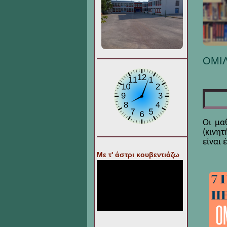
ΟΜΙ
Οι μα
(κινη
είναι
Με τ' άστρι κουβεντιάζω