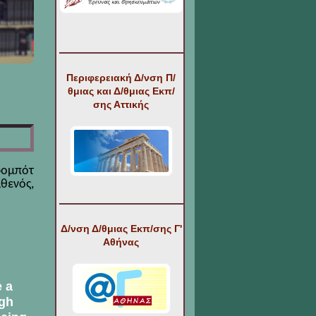
Περιφερειακή Δ/νση Π/
θμιας και Δ/θμιας Εκπ/
σης Αττικής
ρομπότ
θενός,
Δ/νση Δ/θμιας Εκπ/σης Γ'
Αθήνας
e a
ugh